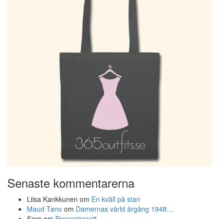
Senaste kommentarerna
Liisa Kankkunen
om
En kväll på stan
Maud Tano
om
Damernas värld årgång 1948…
Sara
om
Presentrosett