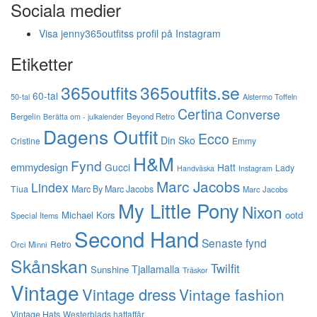
Sociala medier
Visa jenny365outfitss profil på Instagram
Etiketter
365outfits
365outfits.se
60-tal
50-tal
Alstermo Toffeln
Certina
Converse
Bergelin
Beyond Retro
Berätta om - julkalender
Dagens Outfit
Ecco
Din Sko
Cristine
Emmy
H&M
Fynd
emmydesign
Gucci
Hatt
Lady
Instagram
Handväska
Marc Jacobs
Lindex
Tiua
Marc By Marc Jacobs
Marc Jacobs
My Little Pony
Nixon
Michael Kors
ootd
Special Items
Second Hand
Senaste fynd
Retro
Orci Minni
Skånskan
Twilfit
Tjallamalla
Sunshine
Träskor
Vintage
Vintage dress
Vintage fashion
Vintage Hats
Westerblads hattaffär