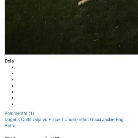
Dela
Kommentar (1)
Dagens Outfit
Déjà vu
Flique I Underjorden
Gucci
Jackie Bag
Retro