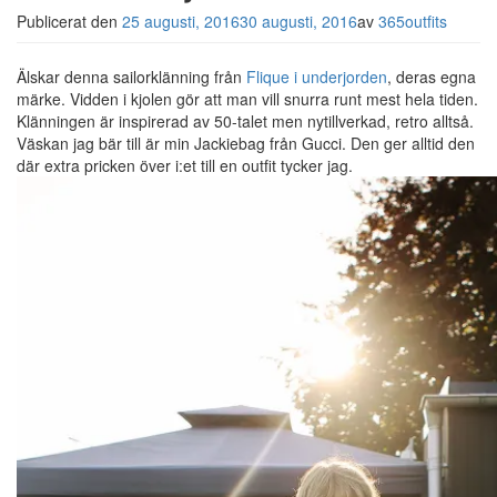
Publicerat den
25 augusti, 2016
30 augusti, 2016
av
365outfits
Älskar denna sailorklänning från
Flique i underjorden
, deras egna
märke. Vidden i kjolen gör att man vill snurra runt mest hela tiden.
Klänningen är inspirerad av 50-talet men nytillverkad, retro alltså.
Väskan jag bär till är min Jackiebag från Gucci. Den ger alltid den
där extra pricken över i:et till en outfit tycker jag.