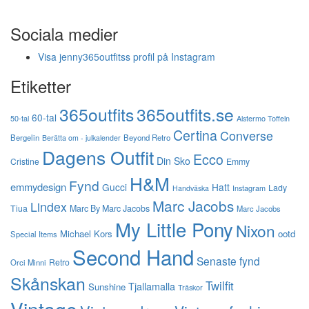
Sociala medier
Visa jenny365outfitss profil på Instagram
Etiketter
365outfits
365outfits.se
60-tal
50-tal
Alstermo Toffeln
Certina
Converse
Bergelin
Beyond Retro
Berätta om - julkalender
Dagens Outfit
Ecco
Din Sko
Cristine
Emmy
H&M
Fynd
emmydesign
Gucci
Hatt
Lady
Instagram
Handväska
Marc Jacobs
Lindex
Tiua
Marc By Marc Jacobs
Marc Jacobs
My Little Pony
Nixon
Michael Kors
ootd
Special Items
Second Hand
Senaste fynd
Retro
Orci Minni
Skånskan
Twilfit
Tjallamalla
Sunshine
Träskor