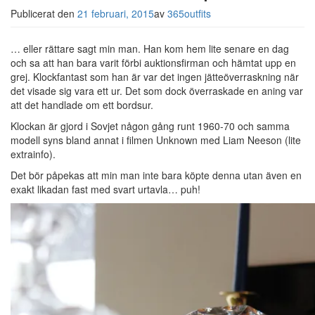
Publicerat den
21 februari, 2015
av
365outfits
… eller rättare sagt min man. Han kom hem lite senare en dag
och sa att han bara varit förbi auktionsfirman och hämtat upp en
grej. Klockfantast som han är var det ingen jätteöverraskning när
det visade sig vara ett ur. Det som dock överraskade en aning var
att det handlade om ett bordsur.
Klockan är gjord i Sovjet någon gång runt 1960-70 och samma
modell syns bland annat i filmen Unknown med Liam Neeson (lite
extrainfo).
Det bör påpekas att min man inte bara köpte denna utan även en
exakt likadan fast med svart urtavla… puh!