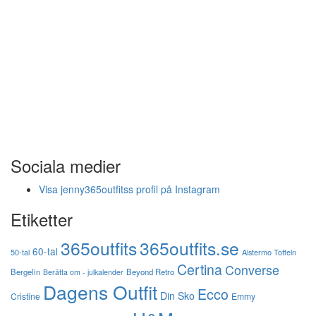
Sociala medier
Visa jenny365outfitss profil på Instagram
Etiketter
365outfits
365outfits.se
60-tal
50-tal
Alstermo Toffeln
Certina
Converse
Bergelin
Beyond Retro
Berätta om - julkalender
Dagens Outfit
Ecco
Din Sko
Cristine
Emmy