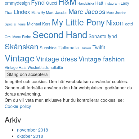
H&M
Fynd
emmydesign
Gucci
Hatt
Lady
Instagram
Handväska
Marc Jacobs
Lindex
Tiua
Marc By Marc Jacobs
Marc Jacobs
My Little Pony
Nixon
Michael Kors
ootd
Special Items
Second Hand
Senaste fynd
Retro
Orci Minni
Skånskan
Twilfit
Tjallamalla
Sunshine
Träskor
Vintage
Vintage dress
Vintage fashion
Vintage Hats
Westerblads hattaffär
Integritet och cookies: Den här webbplatsen använder cookies.
Genom att fortsätta använda den här webbplatsen godkänner du
deras användning.
Om du vill veta mer, inklusive hur du kontrollerar cookies, se:
Cookie-policy
Arkiv
november 2018
oktober 2018