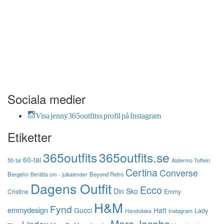
Sociala medier
Visa jenny365outfitss profil på Instagram
Etiketter
365outfits
365outfits.se
60-tal
50-tal
Alstermo Toffeln
Certina
Converse
Bergelin
Beyond Retro
Berätta om - julkalender
Dagens Outfit
Ecco
Din Sko
Cristine
Emmy
H&M
Fynd
emmydesign
Gucci
Hatt
Lady
Instagram
Handväska
Marc Jacobs