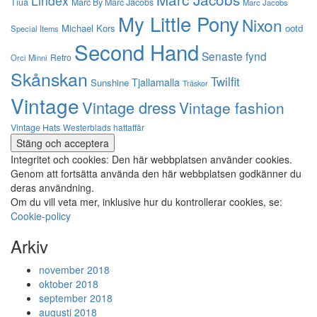
Lindex
Tiua
Marc By Marc Jacobs
Marc Jacobs
My Little Pony
Nixon
Michael Kors
ootd
Special Items
Second Hand
Senaste fynd
Retro
Orci Minni
Skånskan
Twilfit
Tjallamalla
Sunshine
Träskor
Vintage
Vintage dress
Vintage fashion
Vintage Hats
Westerblads hattaffär
Integritet och cookies: Den här webbplatsen använder cookies.
Genom att fortsätta använda den här webbplatsen godkänner du
deras användning.
Om du vill veta mer, inklusive hur du kontrollerar cookies, se:
Cookie-policy
Arkiv
november 2018
oktober 2018
september 2018
augusti 2018