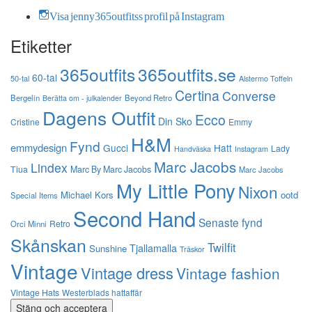
Visa jenny365outfitss profil på Instagram
Etiketter
365outfits
365outfits.se
60-tal
50-tal
Alstermo Toffeln
Certina
Converse
Bergelin
Beyond Retro
Berätta om - julkalender
Dagens Outfit
Ecco
Din Sko
Cristine
Emmy
H&M
Fynd
emmydesign
Gucci
Hatt
Lady
Instagram
Handväska
Marc Jacobs
Lindex
Tiua
Marc By Marc Jacobs
Marc Jacobs
My Little Pony
Nixon
Michael Kors
ootd
Special Items
Second Hand
Senaste fynd
Retro
Orci Minni
Skånskan
Twilfit
Tjallamalla
Sunshine
Träskor
Vintage
Vintage dress
Vintage fashion
Vintage Hats
Westerblads hattaffär