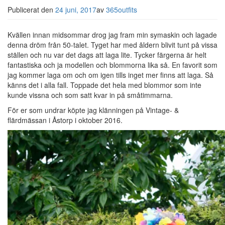
Publicerat den
24 juni, 2017
av
365outfits
Kvällen innan midsommar drog jag fram min symaskin och lagade
denna dröm från 50-talet. Tyget har med åldern blivit tunt på vissa
ställen och nu var det dags att laga lite. Tycker färgerna är helt
fantastiska och ja modellen och blommorna lika så. En favorit som
jag kommer laga om och om igen tills inget mer finns att laga. Så
känns det i alla fall. Toppade det hela med blommor som inte
kunde vissna och som satt kvar in på småtimmarna.
För er som undrar köpte jag klänningen på Vintage- &
flärdmässan i Åstorp i oktober 2016.