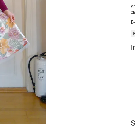
An
bl
E
I
S