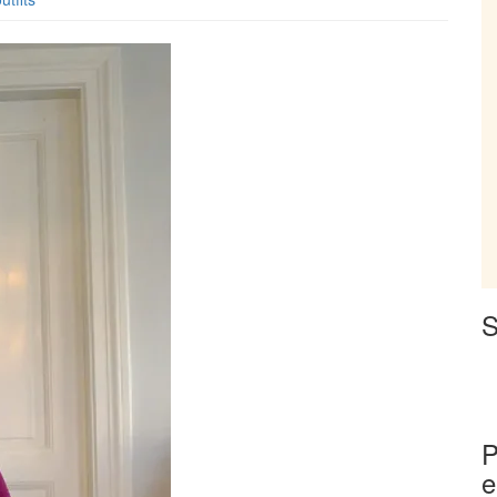
S
P
e