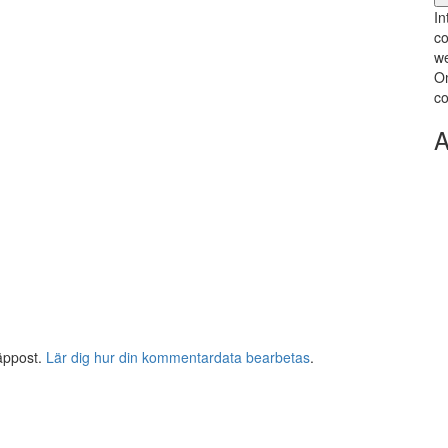
In
co
we
Om
co
A
äppost.
Lär dig hur din kommentardata bearbetas
.