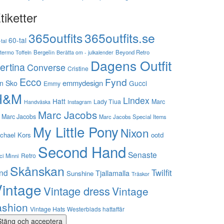
tiketter
365outfits
365outfits.se
60-tal
tal
stermo Toffeln
Bergelin
Beyond Retro
Berätta om - julkalender
Dagens Outfit
ertina
Converse
Cristine
Ecco
Fynd
emmydesign
n Sko
Gucci
Emmy
H&M
Lindex
Hatt
Lady Tiua
Marc
Instagram
Handväska
Marc Jacobs
 Marc Jacobs
Marc Jacobs Special Items
My Little Pony
Nixon
chael Kors
ootd
Second Hand
Senaste
Retro
ci Minni
Skånskan
Twilfit
ynd
Tjallamalla
Sunshine
Träskor
intage
Vintage dress
Vintage
ashion
Vintage Hats
Westerblads hattaffär