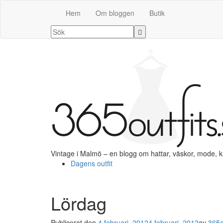
Hem
Om bloggen
Butik
Vintage i Malmö – en blogg om hattar, väskor, mode, 
Dagens outfit
Lördag
Publicerat den
4 februari, 2012
4 februari, 2012
av
365o