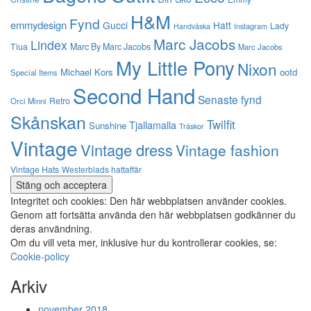
H&M
Fynd
emmydesign
Gucci
Hatt
Lady
Instagram
Handväska
Marc Jacobs
Lindex
Tiua
Marc By Marc Jacobs
Marc Jacobs
My Little Pony
Nixon
Michael Kors
ootd
Special Items
Second Hand
Senaste fynd
Retro
Orci Minni
Skånskan
Twilfit
Tjallamalla
Sunshine
Träskor
Vintage
Vintage dress
Vintage fashion
Vintage Hats
Westerblads hattaffär
Integritet och cookies: Den här webbplatsen använder cookies.
Genom att fortsätta använda den här webbplatsen godkänner du
deras användning.
Om du vill veta mer, inklusive hur du kontrollerar cookies, se:
Cookie-policy
Arkiv
november 2018