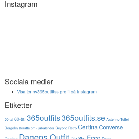
Instagram
Sociala medier
Visa jenny365outfitss profil på Instagram
Etiketter
365outfits
365outfits.se
60-tal
50-tal
Alstermo Toffeln
Certina
Converse
Bergelin
Beyond Retro
Berätta om - julkalender
Dagens Outfit
Ecco
Din Sko
Cristine
Emmy