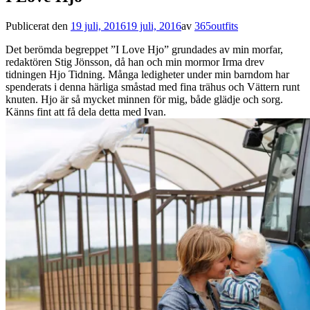
Publicerat den
19 juli, 2016
19 juli, 2016
av
365outfits
Det berömda begreppet ”I Love Hjo” grundades av min morfar,
redaktören Stig Jönsson, då han och min mormor Irma drev
tidningen Hjo Tidning. Många ledigheter under min barndom har
spenderats i denna härliga småstad med fina trähus och Vättern runt
knuten. Hjo är så mycket minnen för mig, både glädje och sorg.
Känns fint att få dela detta med Ivan.