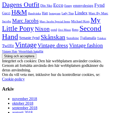
Dagens Outfit
Ecco
Fynd
Din Sko
emmydesign
Emmy
H&M
Lindex
Gucci
Hatt
Lady Tiua
Marc By Marc
Instagram
Handväska
My
Marc Jacobs
Michael Kors
Jacobs
Marc Jacobs Special Items
Second
Little Pony
Nixon
ootd
Retro
Orci Minni
Hand
Skånskan
Senaste fynd
Tjallamalla
Sunshine
Träskor
Vintage
Vintage dress
Vintage fashion
Twilfit
Vintage Hats
Westerblads hattaffär
Integritet och cookies: Den här webbplatsen använder cookies.
Genom att fortsätta använda den här webbplatsen godkänner du
deras användning.
Om du vill veta mer, inklusive hur du kontrollerar cookies, se:
Cookie-policy
Arkiv
november 2018
oktober 2018
september 2018
augusti 2018