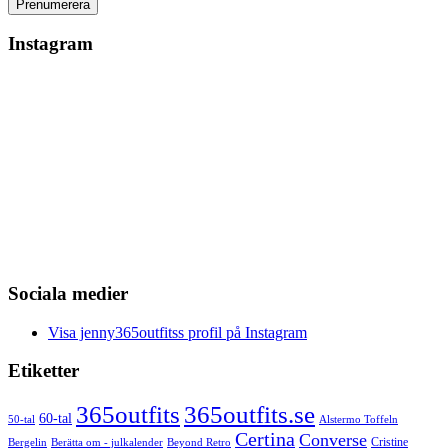
Instagram
Sociala medier
Visa jenny365outfitss profil på Instagram
Etiketter
365outfits
365outfits.se
60-tal
50-tal
Alstermo Toffeln
Certina
Converse
Cristine
Bergelin
Beyond Retro
Berätta om - julkalender