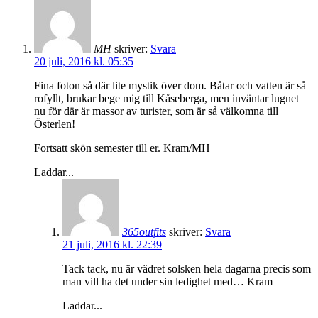
MH
skriver:
Svara
20 juli, 2016 kl. 05:35
Fina foton så där lite mystik över dom. Båtar och vatten är så
rofyllt, brukar bege mig till Kåseberga, men inväntar lugnet
nu för där är massor av turister, som är så välkomna till
Österlen!
Fortsatt skön semester till er. Kram/MH
Laddar...
365outfits
skriver:
Svara
21 juli, 2016 kl. 22:39
Tack tack, nu är vädret solsken hela dagarna precis som
man vill ha det under sin ledighet med… Kram
Laddar...