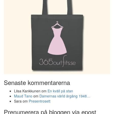
Senaste kommentarerna
Liisa Kankkunen
om
En kväll på stan
Maud Tano
om
Damernas värld årgång 1948…
Sara
om
Presentrosett
Prenumerera på bloggen via epost