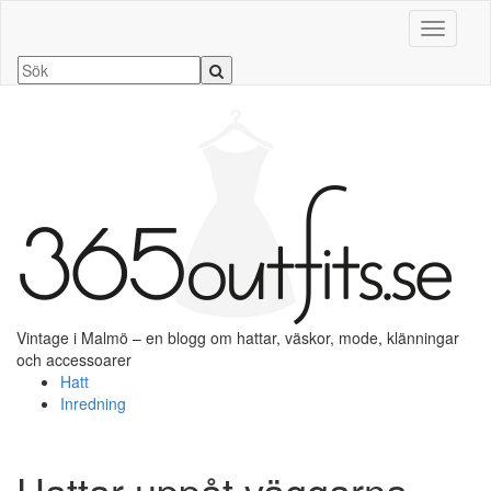
Slå på/a
Vintage i Malmö – en blogg om hattar, väskor, mode, klänningar
och accessoarer
Hatt
Inredning
Hattar uppåt väggarna…