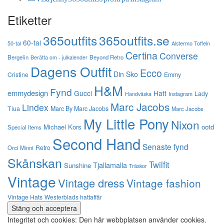
Etiketter
365outfits
365outfits.se
60-tal
50-tal
Alstermo Toffeln
Certina
Converse
Bergelin
Beyond Retro
Berätta om - julkalender
Dagens Outfit
Ecco
Din Sko
Cristine
Emmy
H&M
Fynd
emmydesign
Gucci
Hatt
Lady
Instagram
Handväska
Marc Jacobs
Lindex
Tiua
Marc By Marc Jacobs
Marc Jacobs
My Little Pony
Nixon
Michael Kors
ootd
Special Items
Second Hand
Senaste fynd
Retro
Orci Minni
Skånskan
Twilfit
Tjallamalla
Sunshine
Träskor
Vintage
Vintage dress
Vintage fashion
Vintage Hats
Westerblads hattaffär
Integritet och cookies: Den här webbplatsen använder cookies.