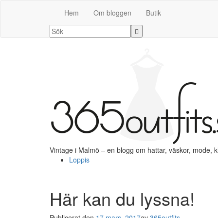
Hem
Om bloggen
Butik
Vintage i Malmö – en blogg om hattar, väskor, mode, 
Loppis
Här kan du lyssna!
Publicerat den
17 mars, 2017
av
365outfits