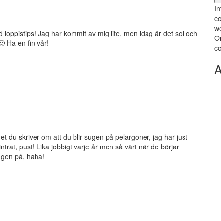
In
co
we
d loppistips! Jag har kommit av mig lite, men idag är det sol och
Om
 Ha en fin vår!
co
A
det du skriver om att du blir sugen på pelargoner, jag har just
trat, pust! Lika jobbigt varje år men så värt när de börjar
ugen på, haha!