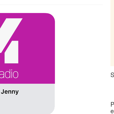
S
P
e