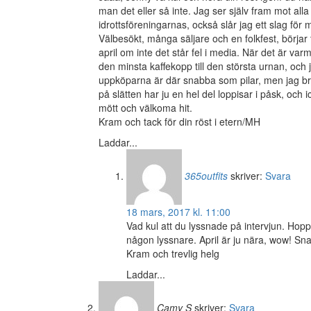
man det eller så inte. Jag ser själv fram mot al
idrottsföreningarnas, också slår jag ett slag fö
Välbesökt, många säljare och en folkfest, börjar 
april om inte det står fel i media. När det är va
den minsta kaffekopp till den största urnan, och j
uppköparna är där snabba som pilar, men jag bruk
på slätten har ju en hel del loppisar i påsk, och 
mött och välkoma hit.
Kram och tack för din röst i etern/MH
Laddar...
365outfits
skriver:
Svara
18 mars, 2017 kl. 11:00
Vad kul att du lyssnade på intervjun. Hop
någon lyssnare. April är ju nära, wow! Sna
Kram och trevlig helg
Laddar...
Camy S
skriver:
Svara