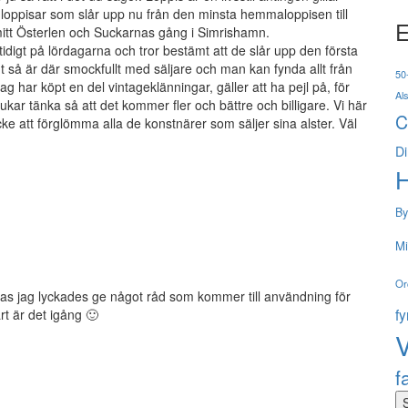
la loppisar som slår upp nu från den minsta hemmaloppisen till
E
r mitt Österlen och Suckarnas gång i Simrishamn.
tidigt på lördagarna och tror bestämt att de slår upp den första
rmt så är där smockfullt med säljare och man kan fynda allt från
50-
ag har köpt en del vintageklänningar, gäller att ha pejl på, för
Al
ar tänka så att det kommer fler och bättre och billigare. Vi här
C
icke att förglömma alla de konstnärer som säljer sina alster. Väl
Di
By
Mi
Or
pas jag lyckades ge något råd som kommer till användning för
f
rt är det igång 🙂
V
f