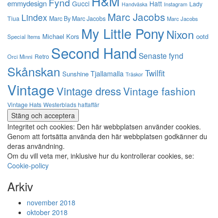
H&M
Fynd
emmydesign
Gucci
Hatt
Lady
Instagram
Handväska
Marc Jacobs
Lindex
Tiua
Marc By Marc Jacobs
Marc Jacobs
My Little Pony
Nixon
Michael Kors
ootd
Special Items
Second Hand
Senaste fynd
Retro
Orci Minni
Skånskan
Twilfit
Tjallamalla
Sunshine
Träskor
Vintage
Vintage dress
Vintage fashion
Vintage Hats
Westerblads hattaffär
Integritet och cookies: Den här webbplatsen använder cookies.
Genom att fortsätta använda den här webbplatsen godkänner du
deras användning.
Om du vill veta mer, inklusive hur du kontrollerar cookies, se:
Cookie-policy
Arkiv
november 2018
oktober 2018