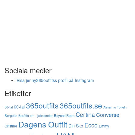
Sociala medier
Visa jenny365outfitss profil på Instagram
Etiketter
365outfits
365outfits.se
60-tal
50-tal
Alstermo Toffeln
Certina
Converse
Bergelin
Beyond Retro
Berätta om - julkalender
Dagens Outfit
Ecco
Din Sko
Cristine
Emmy