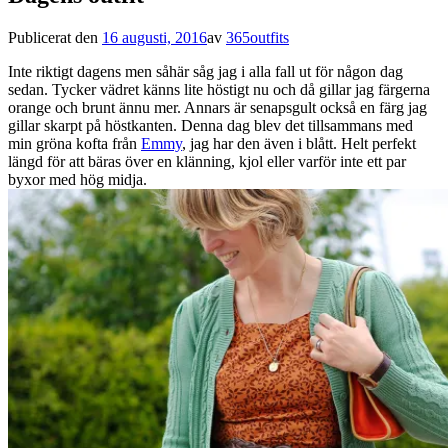
Publicerat den
16 augusti, 2016
av
365outfits
Inte riktigt dagens men såhär såg jag i alla fall ut för någon dag
sedan. Tycker vädret känns lite höstigt nu och då gillar jag färgerna
orange och brunt ännu mer. Annars är senapsgult också en färg jag
gillar skarpt på höstkanten. Denna dag blev det tillsammans med
min gröna kofta från
Emmy
, jag har den även i blått. Helt perfekt
längd för att bäras över en klänning, kjol eller varför inte ett par
byxor med hög midja.