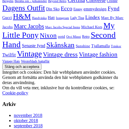
Certina
Converse
Cristine
Bergelin
Beyond Retro
Berätta om - julkalender
Dagens Outfit
Ecco
Fynd
Din Sko
emmydesign
Emmy
H&M
Lindex
Gucci
Hatt
Lady Tiua
Marc By Marc
Instagram
Handväska
My
Marc Jacobs
Michael Kors
Jacobs
Marc Jacobs Special Items
Second
Little Pony
Nixon
ootd
Retro
Orci Minni
Hand
Skånskan
Senaste fynd
Tjallamalla
Sunshine
Träskor
Vintage
Vintage dress
Vintage fashion
Twilfit
Vintage Hats
Westerblads hattaffär
Integritet och cookies: Den här webbplatsen använder cookies.
Genom att fortsätta använda den här webbplatsen godkänner du
deras användning.
Om du vill veta mer, inklusive hur du kontrollerar cookies, se:
Cookie-policy
Arkiv
november 2018
oktober 2018
september 2018