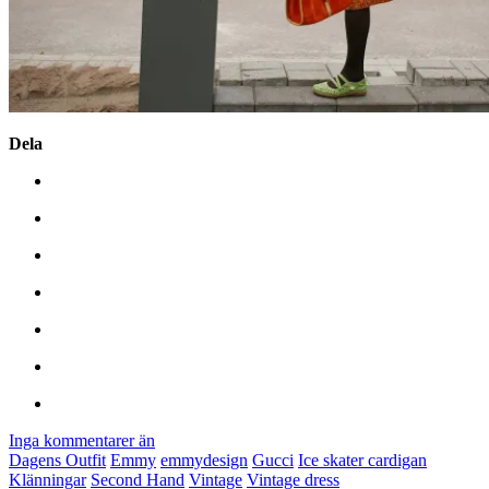
Dela
Inga kommentarer än
Dagens Outfit
Emmy
emmydesign
Gucci
Ice skater cardigan
Klänningar
Second Hand
Vintage
Vintage dress