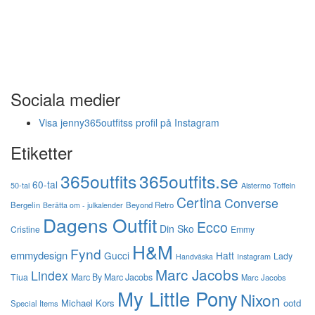
Sociala medier
Visa jenny365outfitss profil på Instagram
Etiketter
365outfits
365outfits.se
60-tal
50-tal
Alstermo Toffeln
Certina
Converse
Bergelin
Beyond Retro
Berätta om - julkalender
Dagens Outfit
Ecco
Din Sko
Cristine
Emmy
H&M
Fynd
emmydesign
Gucci
Hatt
Lady
Instagram
Handväska
Marc Jacobs
Lindex
Tiua
Marc By Marc Jacobs
Marc Jacobs
My Little Pony
Nixon
Michael Kors
ootd
Special Items