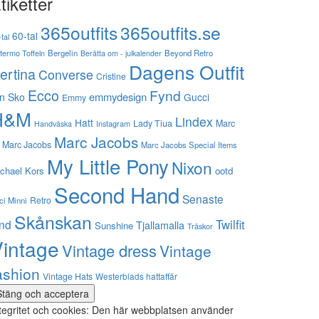
tiketter
365outfits
365outfits.se
60-tal
tal
stermo Toffeln
Bergelin
Beyond Retro
Berätta om - julkalender
Dagens Outfit
ertina
Converse
Cristine
Ecco
Fynd
emmydesign
n Sko
Gucci
Emmy
H&M
Lindex
Hatt
Lady Tiua
Marc
Instagram
Handväska
Marc Jacobs
 Marc Jacobs
Marc Jacobs Special Items
My Little Pony
Nixon
chael Kors
ootd
Second Hand
Senaste
Retro
ci Minni
Skånskan
Twilfit
ynd
Tjallamalla
Sunshine
Träskor
intage
Vintage dress
Vintage
ashion
Vintage Hats
Westerblads hattaffär
tegritet och cookies: Den här webbplatsen använder