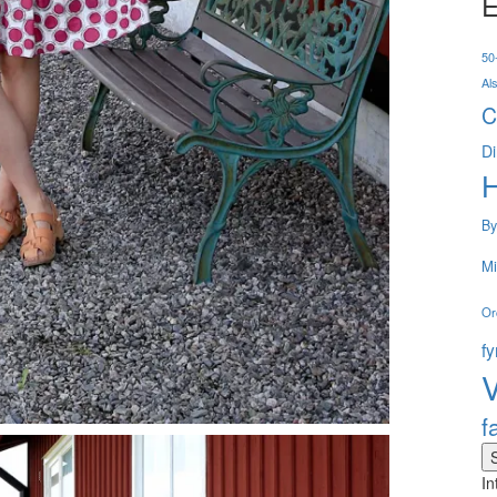
E
50-
Al
C
Di
By
Mi
Or
f
V
f
In