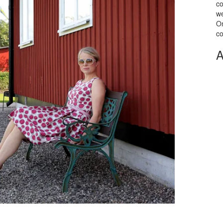
co
we
Om
co
A