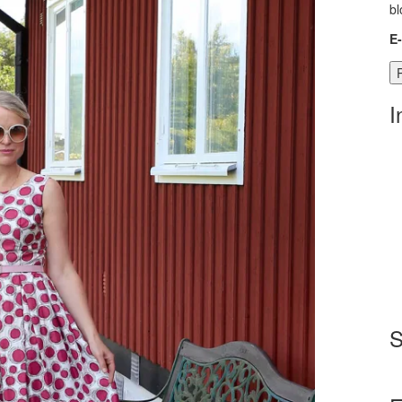
bl
E
I
S