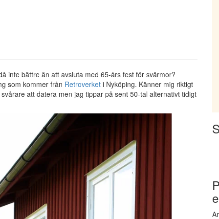
då inte bättre än att avsluta med 65-års fest för svärmor?
nning som kommer från
Retroverket
i Nyköping. Känner mig riktigt
årare att datera men jag tippar på sent 50-tal alternativt tidigt
S
P
e
An