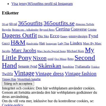
Visa jenny365outfitss profil på Instagram
Etiketter
365outfits
365outfits.se
60-tal
50-tal
Alstermo Toffeln
Certina
Converse
Cristine
Bergelin
Beyond Retro
Berätta om - julkalender
Dagens Outfit
Ecco
Fynd
Din Sko
emmydesign
Emmy
H&M
Lindex
Gucci
Hatt
Lady Tiua
Marc By Marc
Instagram
Handväska
My
Marc Jacobs
Michael Kors
Jacobs
Marc Jacobs Special Items
Second
Little Pony
Nixon
ootd
Retro
Orci Minni
Hand
Skånskan
Senaste fynd
Tjallamalla
Sunshine
Träskor
Vintage
Vintage dress
Vintage fashion
Twilfit
Vintage Hats
Westerblads hattaffär
Integritet och cookies: Den här webbplatsen använder cookies.
Genom att fortsätta använda den här webbplatsen godkänner du
deras användning.
Om du vill veta mer, inklusive hur du kontrollerar cookies, se:
Cookie-policy