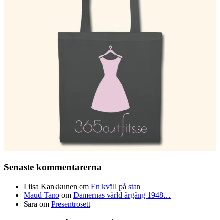
Senaste kommentarerna
Liisa Kankkunen
om
En kväll på stan
Maud Tano
om
Damernas värld årgång 1948…
Sara
om
Presentrosett