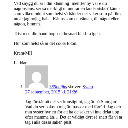
Vad snygg du är i din klänning! men Jenny var e du
någonstans, ser så märkligt ut undrar en landsortsbo? känns
som vilken minut som helst så händer det saker som på film,
nu är jag nojig, haha. Känns som en väntan, till något eller
någon, hmmm.
Trist med din hand hoppas du snart blir bra igen.
Hur som helst så är det coola foton.
Kram/MH
Laddar...
365outfits
skriver:
Svara
27 september, 2015 kl. 21:26
Jag förstår att det ser konstigt ut, jag är på Shurgard.
Vad du ser bakom mig är massor med förråd. Jag och
min syster hyr ett för att ha de saker vi inte delat upp
efter mamma än… Det är väldigt dyrt så snart får vi ta
tag i alla dessa saker, pust!