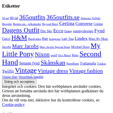
Etiketter
365outfits
365outfits.se
60-tal
50-tal
Alstermo Toffeln
Certina
Converse
Cristine
Bergelin
Beyond Retro
Berätta om - julkalender
Dagens Outfit
Ecco
Fynd
Din Sko
emmydesign
Emmy
H&M
Lindex
Gucci
Hatt
Lady Tiua
Marc By Marc
Instagram
Handväska
My
Marc Jacobs
Michael Kors
Jacobs
Marc Jacobs Special Items
Second
Little Pony
Nixon
ootd
Retro
Orci Minni
Hand
Skånskan
Senaste fynd
Tjallamalla
Sunshine
Träskor
Vintage
Vintage dress
Vintage fashion
Twilfit
Vintage Hats
Westerblads hattaffär
Integritet och cookies: Den här webbplatsen använder cookies.
Genom att fortsätta använda den här webbplatsen godkänner du
deras användning.
Om du vill veta mer, inklusive hur du kontrollerar cookies, se:
Cookie-policy