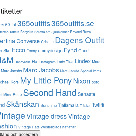
tiketter
365outfits
365outfits.se
60-tal
tal
stermo Toffeln
Bergelin
Beyond Retro
Berätta om - julkalender
Dagens Outfit
ertina
Converse
Cristine
Ecco
Fynd
emmydesign
n Sko
Gucci
Emmy
H&M
Lindex
Hatt
Lady Tiua
Marc
Instagram
Handväska
Marc Jacobs
 Marc Jacobs
Marc Jacobs Special Items
My Little Pony
Nixon
chael Kors
ootd
Second Hand
Senaste
Retro
ci Minni
Skånskan
Twilfit
ynd
Tjallamalla
Sunshine
Träskor
intage
Vintage dress
Vintage
ashion
Vintage Hats
Westerblads hattaffär