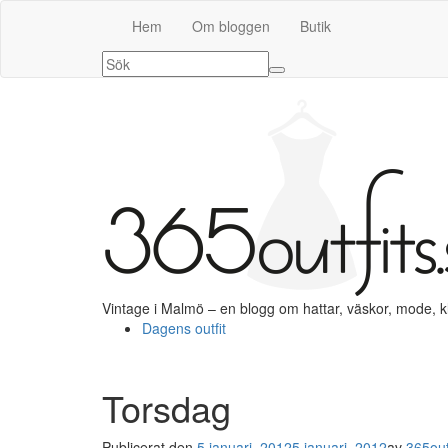
Hem
Om bloggen
Butik
Vintage i Malmö – en blogg om hattar, väskor, mode, 
Dagens outfit
Torsdag
Publicerat den
5 januari, 2012
5 januari, 2012
av
365out