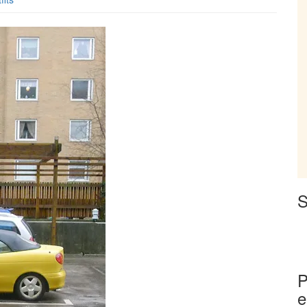
S
P
e