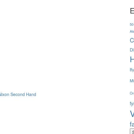
E
50-
Al
C
Di
By
Mi
Or
Nixon
Second Hand
f
V
f