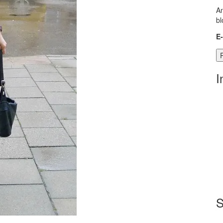
An
bl
E
I
S