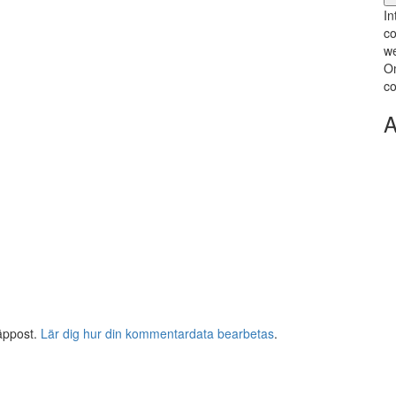
In
co
we
Om
co
A
äppost.
Lär dig hur din kommentardata bearbetas
.