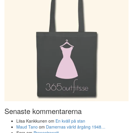
Senaste kommentarerna
Liisa Kankkunen
om
En kväll på stan
Maud Tano
om
Damernas värld årgång 1948…
Sara
om
Presentrosett