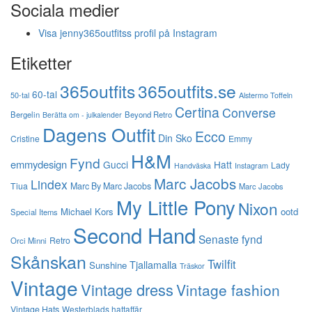
Sociala medier
Visa jenny365outfitss profil på Instagram
Etiketter
365outfits
365outfits.se
60-tal
50-tal
Alstermo Toffeln
Certina
Converse
Bergelin
Beyond Retro
Berätta om - julkalender
Dagens Outfit
Ecco
Din Sko
Cristine
Emmy
H&M
Fynd
emmydesign
Gucci
Hatt
Lady
Instagram
Handväska
Marc Jacobs
Lindex
Tiua
Marc By Marc Jacobs
Marc Jacobs
My Little Pony
Nixon
Michael Kors
ootd
Special Items
Second Hand
Senaste fynd
Retro
Orci Minni
Skånskan
Twilfit
Tjallamalla
Sunshine
Träskor
Vintage
Vintage dress
Vintage fashion
Vintage Hats
Westerblads hattaffär