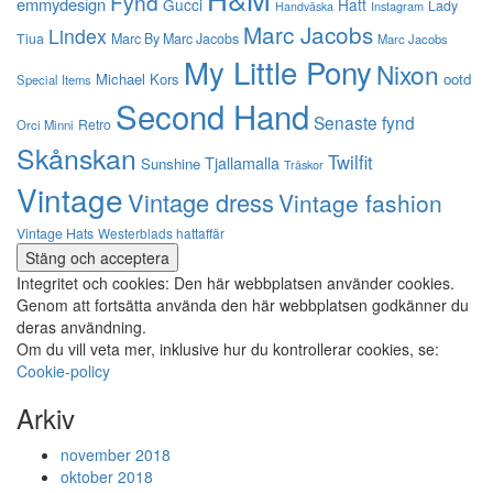
Fynd
emmydesign
Gucci
Hatt
Lady
Instagram
Handväska
Marc Jacobs
Lindex
Tiua
Marc By Marc Jacobs
Marc Jacobs
My Little Pony
Nixon
Michael Kors
ootd
Special Items
Second Hand
Senaste fynd
Retro
Orci Minni
Skånskan
Twilfit
Tjallamalla
Sunshine
Träskor
Vintage
Vintage dress
Vintage fashion
Vintage Hats
Westerblads hattaffär
Integritet och cookies: Den här webbplatsen använder cookies.
Genom att fortsätta använda den här webbplatsen godkänner du
deras användning.
Om du vill veta mer, inklusive hur du kontrollerar cookies, se:
Cookie-policy
Arkiv
november 2018
oktober 2018