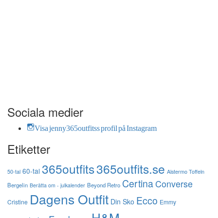
Sociala medier
Visa jenny365outfitss profil på Instagram
Etiketter
365outfits
365outfits.se
60-tal
50-tal
Alstermo Toffeln
Certina
Converse
Bergelin
Beyond Retro
Berätta om - julkalender
Dagens Outfit
Ecco
Din Sko
Cristine
Emmy
H&M