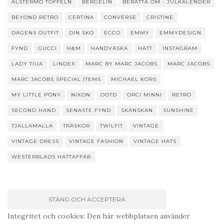
ALSTERMO TOFFELN
BERGELIN
BERÄTTA OM - JULKALENDER
BEYOND RETRO
CERTINA
CONVERSE
CRISTINE
DAGENS OUTFIT
DIN SKO
ECCO
EMMY
EMMYDESIGN
FYND
GUCCI
H&M
HANDVÄSKA
HATT
INSTAGRAM
LADY TIUA
LINDEX
MARC BY MARC JACOBS
MARC JACOBS
MARC JACOBS SPECIAL ITEMS
MICHAEL KORS
MY LITTLE PONY
NIXON
OOTD
ORCI MINNI
RETRO
SECOND HAND
SENASTE FYND
SKÅNSKAN
SUNSHINE
TJALLAMALLA
TRÄSKOR
TWILFIT
VINTAGE
VINTAGE DRESS
VINTAGE FASHION
VINTAGE HATS
WESTERBLADS HATTAFFÄR
Integritet och cookies: Den här webbplatsen använder