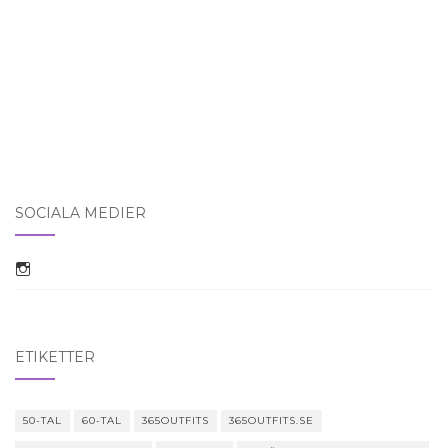
SOCIALA MEDIER
Visa jenny365outfitss profil på Instagram
ETIKETTER
50-TAL
60-TAL
365OUTFITS
365OUTFITS.SE