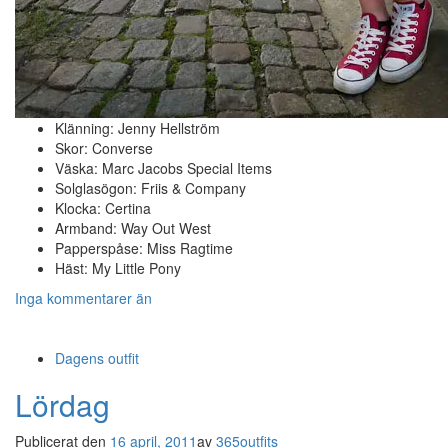
Klänning: Jenny Hellström
Skor: Converse
Väska: Marc Jacobs Special Items
Solglasögon: Friis & Company
Klocka: Certina
Armband: Way Out West
Papperspåse: Miss Ragtime
Häst: My Little Pony
Inga kommentarer än
Dagens outfit
Lördag
Publicerat den
16 april, 2011
av
365outfits