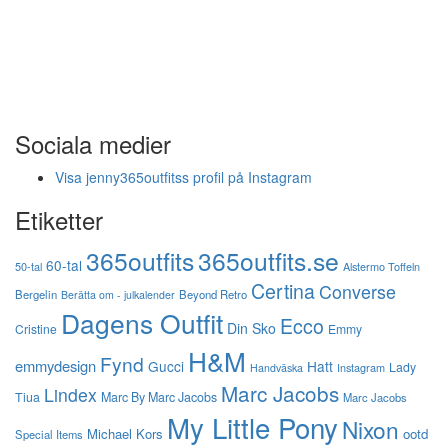
Sociala medier
Visa jenny365outfitss profil på Instagram
Etiketter
365outfits
365outfits.se
60-tal
50-tal
Alstermo Toffeln
Certina
Converse
Bergelin
Beyond Retro
Berätta om - julkalender
Dagens Outfit
Ecco
Din Sko
Cristine
Emmy
H&M
Fynd
emmydesign
Gucci
Hatt
Lady
Instagram
Handväska
Marc Jacobs
Lindex
Tiua
Marc By Marc Jacobs
Marc Jacobs
My Little Pony
Nixon
Michael Kors
ootd
Special Items