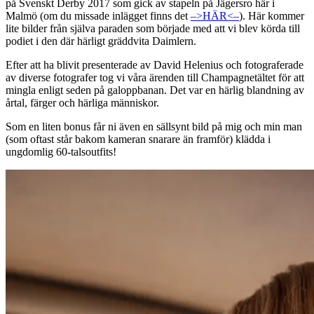
på Svenskt Derby 2017 som gick av stapeln på Jägersro här i
Malmö (om du missade inlägget finns det
–>HÄR<–
). Här kommer
lite bilder från själva paraden som började med att vi blev körda till
podiet i den där härligt gräddvita Daimlern.
Efter att ha blivit presenterade av David Helenius och fotograferade
av diverse fotografer tog vi våra ärenden till Champagnetältet för att
mingla enligt seden på galoppbanan. Det var en härlig blandning av
årtal, färger och härliga människor.
Som en liten bonus får ni även en sällsynt bild på mig och min man
(som oftast står bakom kameran snarare än framför) klädda i
ungdomlig 60-talsoutfits!