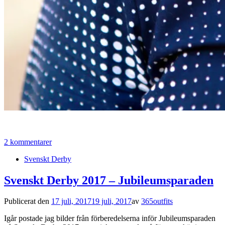
2 kommentarer
Svenskt Derby
Svenskt Derby 2017 – Jubileumsparaden
Publicerat den
17 juli, 2017
19 juli, 2017
av
365outfits
Igår postade jag bilder från förberedelserna inför Jubileumsparaden