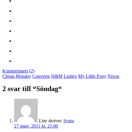
Kommentarer (2)
Cheap Monday
Converse
H&M
Lindex
My Little Pony
Nixon
2 svar till “Söndag“
Line
skriver:
Svara
27 mars, 2011 kl. 21:00