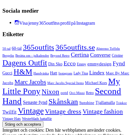
Sociala medier
Visa jenny365outfitss profil på Instagram
Etiketter
365outfits
365outfits.se
60-tal
50-tal
Alstermo Toffeln
Certina
Converse
Cristine
Bergelin
Beyond Retro
Berätta om - julkalender
Dagens Outfit
Ecco
Fynd
Din Sko
emmydesign
Emmy
H&M
Lindex
Gucci
Hatt
Lady Tiua
Marc By Marc
Instagram
Handväska
My
Marc Jacobs
Michael Kors
Jacobs
Marc Jacobs Special Items
Second
Little Pony
Nixon
ootd
Retro
Orci Minni
Hand
Skånskan
Senaste fynd
Tjallamalla
Sunshine
Träskor
Vintage
Vintage dress
Vintage fashion
Twilfit
Vintage Hats
Westerblads hattaffär
Integritet och cookies: Den här webbplatsen använder cookies.