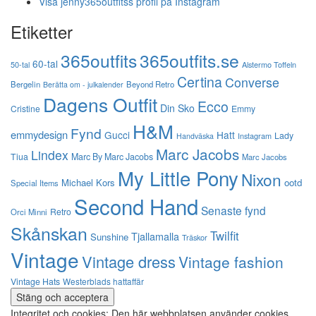
Visa jenny365outfitss profil på Instagram
Etiketter
365outfits
365outfits.se
60-tal
50-tal
Alstermo Toffeln
Certina
Converse
Bergelin
Beyond Retro
Berätta om - julkalender
Dagens Outfit
Ecco
Din Sko
Cristine
Emmy
H&M
Fynd
emmydesign
Gucci
Hatt
Lady
Instagram
Handväska
Marc Jacobs
Lindex
Tiua
Marc By Marc Jacobs
Marc Jacobs
My Little Pony
Nixon
Michael Kors
ootd
Special Items
Second Hand
Senaste fynd
Retro
Orci Minni
Skånskan
Twilfit
Tjallamalla
Sunshine
Träskor
Vintage
Vintage dress
Vintage fashion
Vintage Hats
Westerblads hattaffär
Integritet och cookies: Den här webbplatsen använder cookies.