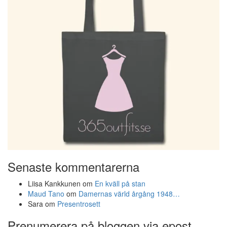
Senaste kommentarerna
Liisa Kankkunen
om
En kväll på stan
Maud Tano
om
Damernas värld årgång 1948…
Sara
om
Presentrosett
Prenumerera på bloggen via epost