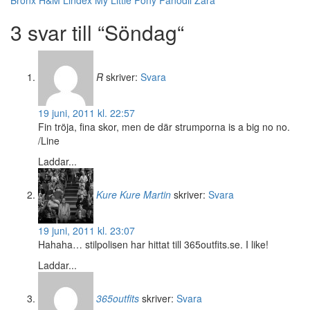
Bronx
H&M
Lindex
My Little Pony
Panodil
Zara
3 svar till “Söndag“
R
skriver:
Svara
19 juni, 2011 kl. 22:57
Fin tröja, fina skor, men de där strumporna is a big no no.
/Line
Laddar...
Kure Kure Martin
skriver:
Svara
19 juni, 2011 kl. 23:07
Hahaha… stilpolisen har hittat till 365outfits.se. I like!
Laddar...
365outfits
skriver:
Svara