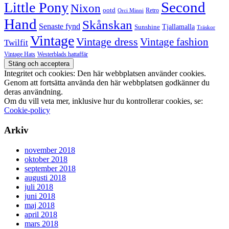
Second
Little Pony
Nixon
ootd
Retro
Orci Minni
Hand
Skånskan
Senaste fynd
Tjallamalla
Sunshine
Träskor
Vintage
Vintage dress
Vintage fashion
Twilfit
Vintage Hats
Westerblads hattaffär
Integritet och cookies: Den här webbplatsen använder cookies.
Genom att fortsätta använda den här webbplatsen godkänner du
deras användning.
Om du vill veta mer, inklusive hur du kontrollerar cookies, se:
Cookie-policy
Arkiv
november 2018
oktober 2018
september 2018
augusti 2018
juli 2018
juni 2018
maj 2018
april 2018
mars 2018