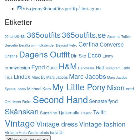
Visa jenny365outfitss profil på Instagram
Etiketter
365outfits
365outfits.se
60-tal
50-tal
Alstermo Toffeln
Certina
Converse
Bergelin
Beyond Retro
Berätta om - julkalender
Dagens Outfit
Ecco
Din Sko
Cristine
Emmy
H&M
Fynd
emmydesign
Gucci
Hatt
Lady
Instagram
Handväska
Marc Jacobs
Lindex
Tiua
Marc By Marc Jacobs
Marc Jacobs
My Little Pony
Nixon
Michael Kors
ootd
Special Items
Second Hand
Senaste fynd
Retro
Orci Minni
Skånskan
Twilfit
Tjallamalla
Sunshine
Träskor
Vintage
Vintage dress
Vintage fashion
Vintage Hats
Westerblads hattaffär