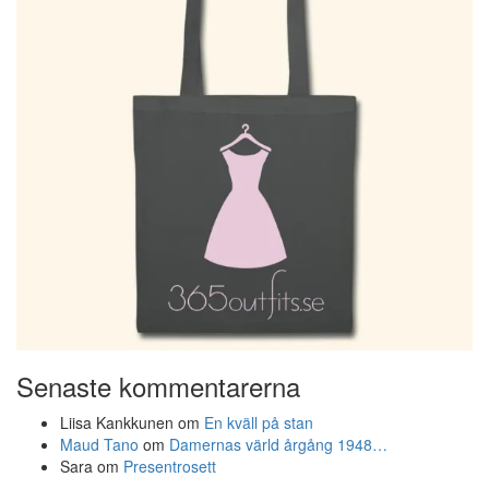
Senaste kommentarerna
Liisa Kankkunen
om
En kväll på stan
Maud Tano
om
Damernas värld årgång 1948…
Sara
om
Presentrosett