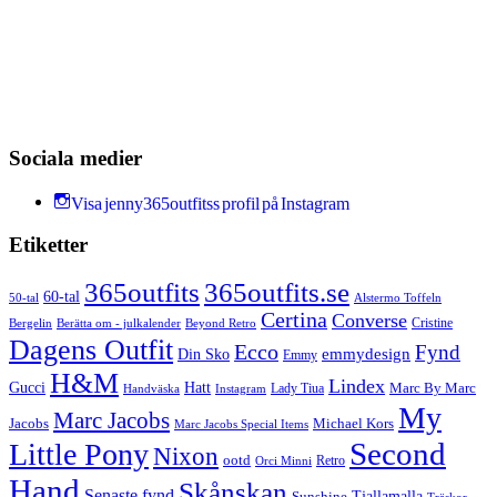
Sociala medier
Visa jenny365outfitss profil på Instagram
Etiketter
365outfits
365outfits.se
60-tal
50-tal
Alstermo Toffeln
Certina
Converse
Cristine
Bergelin
Beyond Retro
Berätta om - julkalender
Dagens Outfit
Ecco
Fynd
Din Sko
emmydesign
Emmy
H&M
Lindex
Gucci
Hatt
Lady Tiua
Marc By Marc
Instagram
Handväska
My
Marc Jacobs
Michael Kors
Jacobs
Marc Jacobs Special Items
Second
Little Pony
Nixon
ootd
Retro
Orci Minni
Hand
Skånskan
Senaste fynd
Tjallamalla
Sunshine