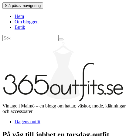
Slå på/av navigering
Hem
Om bloggen
Butik
Vintage i Malmö – en blogg om hattar, väskor, mode, klänningar
och accessoarer
Dagens outfit
På väg till jobbet en torsdag-outfit…