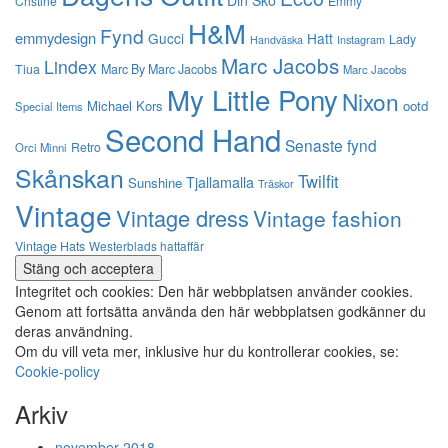
Din Sko
Cristine
Emmy
H&M
Fynd
emmydesign
Gucci
Hatt
Lady
Instagram
Handväska
Marc Jacobs
Lindex
Tiua
Marc By Marc Jacobs
Marc Jacobs
My Little Pony
Nixon
Michael Kors
ootd
Special Items
Second Hand
Senaste fynd
Retro
Orci Minni
Skånskan
Twilfit
Tjallamalla
Sunshine
Träskor
Vintage
Vintage dress
Vintage fashion
Vintage Hats
Westerblads hattaffär
Integritet och cookies: Den här webbplatsen använder cookies.
Genom att fortsätta använda den här webbplatsen godkänner du
deras användning.
Om du vill veta mer, inklusive hur du kontrollerar cookies, se:
Cookie-policy
Arkiv
november 2018