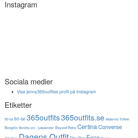
Instagram
Sociala medier
Visa jenny365outfitss profil på Instagram
Etiketter
365outfits
365outfits.se
60-tal
50-tal
Alstermo Toffeln
Certina
Converse
Bergelin
Beyond Retro
Berätta om - julkalender
Dagens Outfit
Ecco