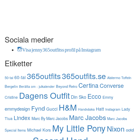
Sociala medier
Visa jenny365outfitss profil på Instagram
Etiketter
365outfits
365outfits.se
60-tal
50-tal
Alstermo Toffeln
Certina
Converse
Bergelin
Beyond Retro
Berätta om - julkalender
Dagens Outfit
Ecco
Din Sko
Cristine
Emmy
H&M
Fynd
emmydesign
Gucci
Hatt
Lady
Instagram
Handväska
Marc Jacobs
Lindex
Tiua
Marc By Marc Jacobs
Marc Jacobs
My Little Pony
Nixon
Michael Kors
ootd
Special Items