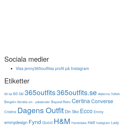
Sociala medier
Visa jenny365outfitss profil på Instagram
Etiketter
365outfits
365outfits.se
60-tal
50-tal
Alstermo Toffeln
Certina
Converse
Bergelin
Beyond Retro
Berätta om - julkalender
Dagens Outfit
Ecco
Din Sko
Cristine
Emmy
H&M
Fynd
emmydesign
Gucci
Hatt
Lady
Instagram
Handväska