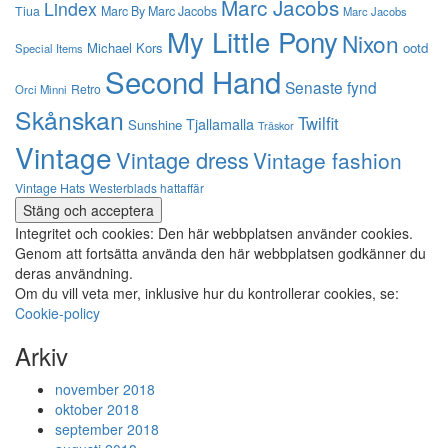
Marc Jacobs
Lindex
Tiua
Marc By Marc Jacobs
Marc Jacobs
My Little Pony
Nixon
Michael Kors
ootd
Special Items
Second Hand
Senaste fynd
Retro
Orci Minni
Skånskan
Twilfit
Tjallamalla
Sunshine
Träskor
Vintage
Vintage dress
Vintage fashion
Vintage Hats
Westerblads hattaffär
Integritet och cookies: Den här webbplatsen använder cookies.
Genom att fortsätta använda den här webbplatsen godkänner du
deras användning.
Om du vill veta mer, inklusive hur du kontrollerar cookies, se:
Cookie-policy
Arkiv
november 2018
oktober 2018
september 2018