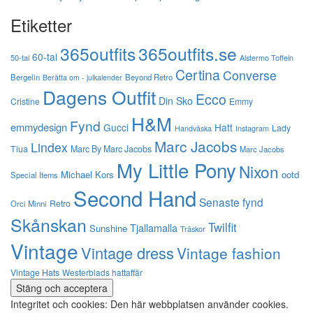
Etiketter
365outfits
365outfits.se
60-tal
50-tal
Alstermo Toffeln
Certina
Converse
Bergelin
Beyond Retro
Berätta om - julkalender
Dagens Outfit
Ecco
Din Sko
Cristine
Emmy
H&M
Fynd
emmydesign
Gucci
Hatt
Lady
Instagram
Handväska
Marc Jacobs
Lindex
Tiua
Marc By Marc Jacobs
Marc Jacobs
My Little Pony
Nixon
Michael Kors
ootd
Special Items
Second Hand
Senaste fynd
Retro
Orci Minni
Skånskan
Twilfit
Tjallamalla
Sunshine
Träskor
Vintage
Vintage dress
Vintage fashion
Vintage Hats
Westerblads hattaffär
Integritet och cookies: Den här webbplatsen använder cookies.