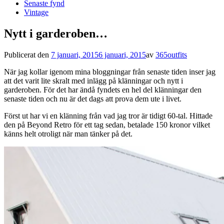
Senaste fynd
Vintage
Nytt i garderoben…
Publicerat den
7 januari, 2015
6 januari, 2015
av
365outfits
När jag kollar igenom mina bloggningar från senaste tiden inser jag
att det varit lite skralt med inlägg på klänningar och nytt i
garderoben. För det har ändå fyndets en hel del klänningar den
senaste tiden och nu är det dags att prova dem ute i livet.
Först ut har vi en klänning från vad jag tror är tidigt 60-tal. Hittade
den på Beyond Retro för ett tag sedan, betalade 150 kronor vilket
känns helt otroligt när man tänker på det.