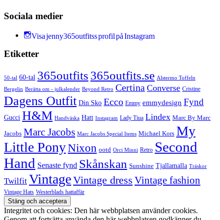
Sociala medier
Visa jenny365outfitss profil på Instagram
Etiketter
365outfits
365outfits.se
60-tal
50-tal
Alstermo Toffeln
Certina
Converse
Cristine
Bergelin
Beyond Retro
Berätta om - julkalender
Dagens Outfit
Ecco
Fynd
Din Sko
emmydesign
Emmy
H&M
Lindex
Gucci
Hatt
Lady Tiua
Marc By Marc
Instagram
Handväska
My
Marc Jacobs
Michael Kors
Jacobs
Marc Jacobs Special Items
Second
Little Pony
Nixon
ootd
Retro
Orci Minni
Hand
Skånskan
Senaste fynd
Tjallamalla
Sunshine
Träskor
Vintage
Vintage dress
Vintage fashion
Twilfit
Vintage Hats
Westerblads hattaffär
Integritet och cookies: Den här webbplatsen använder cookies.
Genom att fortsätta använda den här webbplatsen godkänner du