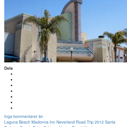
Dela
Inga kommentarer än
Laguna Beach
Madonna Inn
Neverland
Road Trip 2012
Santa