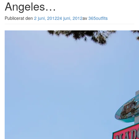
Angeles…
Publicerat den
2 juni, 2012
24 juni, 2012
av
365outfits