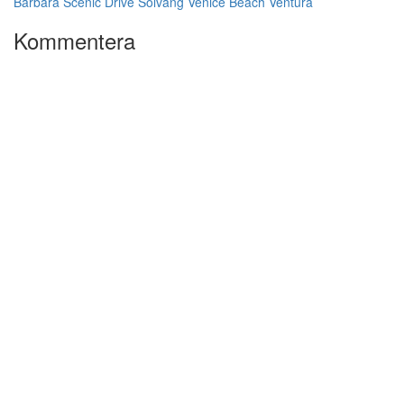
Barbara
Scenic Drive
Solvang
Venice Beach
Ventura
Kommentera