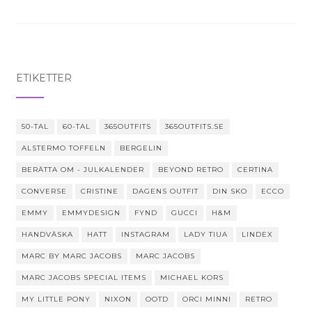
Visa jenny365outfitss profil på Instagram
ETIKETTER
50-TAL
60-TAL
365OUTFITS
365OUTFITS.SE
ALSTERMO TOFFELN
BERGELIN
BERÄTTA OM - JULKALENDER
BEYOND RETRO
CERTINA
CONVERSE
CRISTINE
DAGENS OUTFIT
DIN SKO
ECCO
EMMY
EMMYDESIGN
FYND
GUCCI
H&M
HANDVÄSKA
HATT
INSTAGRAM
LADY TIUA
LINDEX
MARC BY MARC JACOBS
MARC JACOBS
MARC JACOBS SPECIAL ITEMS
MICHAEL KORS
MY LITTLE PONY
NIXON
OOTD
ORCI MINNI
RETRO