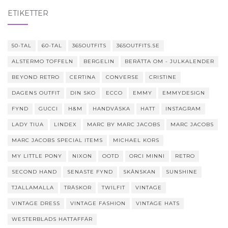
ETIKETTER
50-TAL
60-TAL
365OUTFITS
365OUTFITS.SE
ALSTERMO TOFFELN
BERGELIN
BERÄTTA OM - JULKALENDER
BEYOND RETRO
CERTINA
CONVERSE
CRISTINE
DAGENS OUTFIT
DIN SKO
ECCO
EMMY
EMMYDESIGN
FYND
GUCCI
H&M
HANDVÄSKA
HATT
INSTAGRAM
LADY TIUA
LINDEX
MARC BY MARC JACOBS
MARC JACOBS
MARC JACOBS SPECIAL ITEMS
MICHAEL KORS
MY LITTLE PONY
NIXON
OOTD
ORCI MINNI
RETRO
SECOND HAND
SENASTE FYND
SKÅNSKAN
SUNSHINE
TJALLAMALLA
TRÄSKOR
TWILFIT
VINTAGE
VINTAGE DRESS
VINTAGE FASHION
VINTAGE HATS
WESTERBLADS HATTAFFÄR