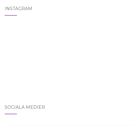
INSTAGRAM
SOCIALA MEDIER
Visa jenny365outfitss profil på Instagram