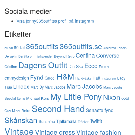
Sociala medier
Visa jenny365outfitss profil på Instagram
Etiketter
365outfits
365outfits.se
60-tal
50-tal
Alstermo Toffeln
Certina
Converse
Bergelin
Beyond Retro
Berätta om - julkalender
Dagens Outfit
Ecco
Din Sko
Cristine
Emmy
H&M
Fynd
emmydesign
Gucci
Hatt
Lady
Instagram
Handväska
Marc Jacobs
Lindex
Tiua
Marc By Marc Jacobs
Marc Jacobs
My Little Pony
Nixon
Michael Kors
ootd
Special Items
Second Hand
Senaste fynd
Retro
Orci Minni
Skånskan
Twilfit
Tjallamalla
Sunshine
Träskor
Vintage
Vintage dress
Vintage fashion