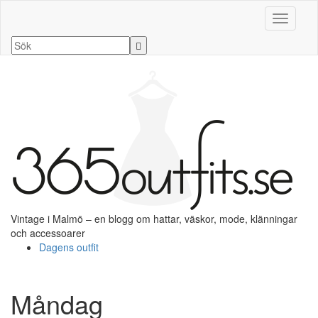
Slå på/a
Vintage i Malmö – en blogg om hattar, väskor, mode, klänningar
och accessoarer
Dagens outfit
Måndag