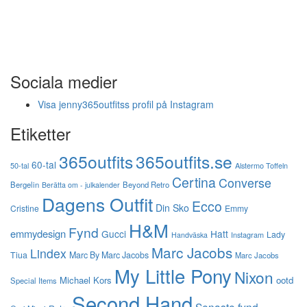
Sociala medier
Visa jenny365outfitss profil på Instagram
Etiketter
365outfits
365outfits.se
60-tal
50-tal
Alstermo Toffeln
Certina
Converse
Bergelin
Beyond Retro
Berätta om - julkalender
Dagens Outfit
Ecco
Din Sko
Cristine
Emmy
H&M
Fynd
emmydesign
Gucci
Hatt
Lady
Instagram
Handväska
Marc Jacobs
Lindex
Tiua
Marc By Marc Jacobs
Marc Jacobs
My Little Pony
Nixon
Michael Kors
ootd
Special Items
Second Hand