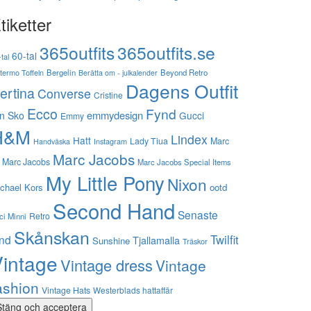
tiketter
365outfits
365outfits.se
60-tal
tal
stermo Toffeln
Bergelin
Beyond Retro
Berätta om - julkalender
Dagens Outfit
ertina
Converse
Cristine
Ecco
Fynd
emmydesign
n Sko
Gucci
Emmy
H&M
Lindex
Hatt
Lady Tiua
Marc
Instagram
Handväska
Marc Jacobs
 Marc Jacobs
Marc Jacobs Special Items
My Little Pony
Nixon
chael Kors
ootd
Second Hand
Senaste
Retro
ci Minni
Skånskan
Twilfit
ynd
Tjallamalla
Sunshine
Träskor
intage
Vintage dress
Vintage
ashion
Vintage Hats
Westerblads hattaffär