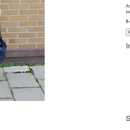
An
bl
E
I
S