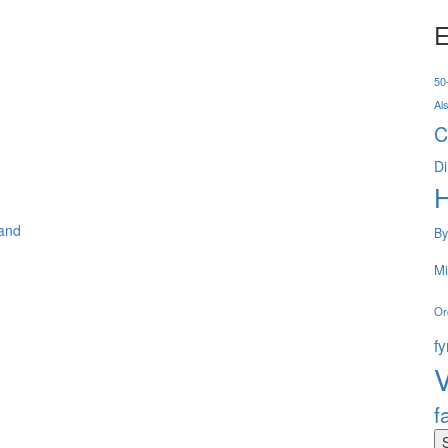
E
50-
Al
C
Di
and
By
Mi
Or
f
V
f