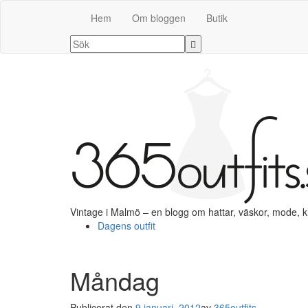
Hem
Om bloggen
Butik
Vintage i Malmö – en blogg om hattar, väskor, mode, 
Dagens outfit
Måndag
Publicerat den
9 januari, 2012
av
365outfits