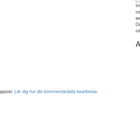
In
co
we
Om
co
A
äppost.
Lär dig hur din kommentardata bearbetas
.