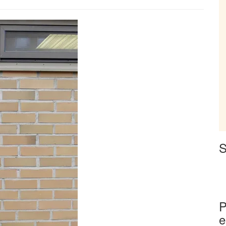
S
P
e