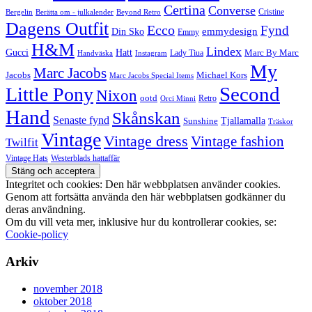
Certina
Converse
Cristine
Bergelin
Beyond Retro
Berätta om - julkalender
Dagens Outfit
Ecco
Fynd
Din Sko
emmydesign
Emmy
H&M
Lindex
Gucci
Hatt
Lady Tiua
Marc By Marc
Instagram
Handväska
My
Marc Jacobs
Michael Kors
Jacobs
Marc Jacobs Special Items
Second
Little Pony
Nixon
ootd
Retro
Orci Minni
Hand
Skånskan
Senaste fynd
Tjallamalla
Sunshine
Träskor
Vintage
Vintage dress
Vintage fashion
Twilfit
Vintage Hats
Westerblads hattaffär
Integritet och cookies: Den här webbplatsen använder cookies.
Genom att fortsätta använda den här webbplatsen godkänner du
deras användning.
Om du vill veta mer, inklusive hur du kontrollerar cookies, se:
Cookie-policy
Arkiv
november 2018
oktober 2018