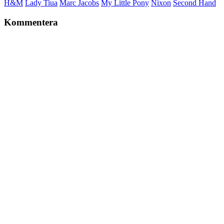
H&M
Lady Tiua
Marc Jacobs
My Little Pony
Nixon
Second Hand
Kommentera