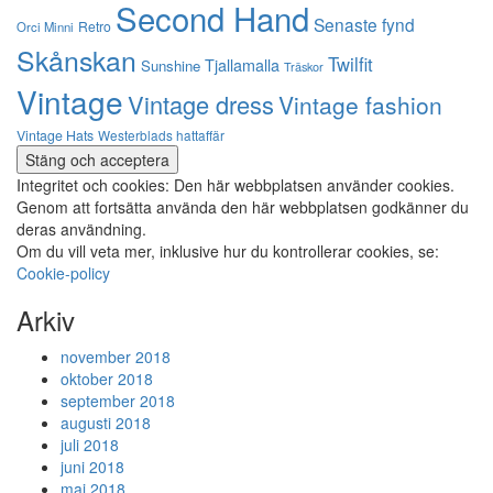
Second Hand
Senaste fynd
Retro
Orci Minni
Skånskan
Twilfit
Tjallamalla
Sunshine
Träskor
Vintage
Vintage dress
Vintage fashion
Vintage Hats
Westerblads hattaffär
Integritet och cookies: Den här webbplatsen använder cookies.
Genom att fortsätta använda den här webbplatsen godkänner du
deras användning.
Om du vill veta mer, inklusive hur du kontrollerar cookies, se:
Cookie-policy
Arkiv
november 2018
oktober 2018
september 2018
augusti 2018
juli 2018
juni 2018
maj 2018