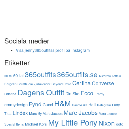
Sociala medier
Visa jenny365outfitss profil på Instagram
Etiketter
365outfits
365outfits.se
60-tal
50-tal
Alstermo Toffeln
Certina
Converse
Bergelin
Beyond Retro
Berätta om - julkalender
Dagens Outfit
Ecco
Din Sko
Cristine
Emmy
H&M
Fynd
emmydesign
Gucci
Hatt
Lady
Instagram
Handväska
Marc Jacobs
Lindex
Tiua
Marc By Marc Jacobs
Marc Jacobs
My Little Pony
Nixon
Michael Kors
ootd
Special Items