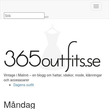
Slå på/a
Vintage i Malmö – en blogg om hattar, väskor, mode, klänningar
och accessoarer
Dagens outfit
Måndag