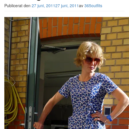
Publicerat den
27 juni, 2011
27 juni, 2011
av
365outfits