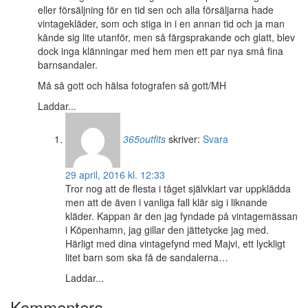
eller försäljning för en tid sen och alla försäljarna hade
vintagekläder, som och stiga in i en annan tid och ja man
kände sig lite utanför, men så färgsprakande och glatt, blev
dock inga klänningar med hem men ett par nya små fina
barnsandaler.
Må så gott och hälsa fotografen så gott/MH
Laddar...
365outfits
skriver:
Svara
29 april, 2016 kl. 12:33
Tror nog att de flesta i tåget självklart var uppklädda
men att de även i vanliga fall klär sig i liknande
kläder. Kappan är den jag fyndade på vintagemässan
i Köpenhamn, jag gillar den jättetycke jag med.
Härligt med dina vintagefynd med Majvi, ett lyckligt
litet barn som ska få de sandalerna…
Laddar...
Kommentera