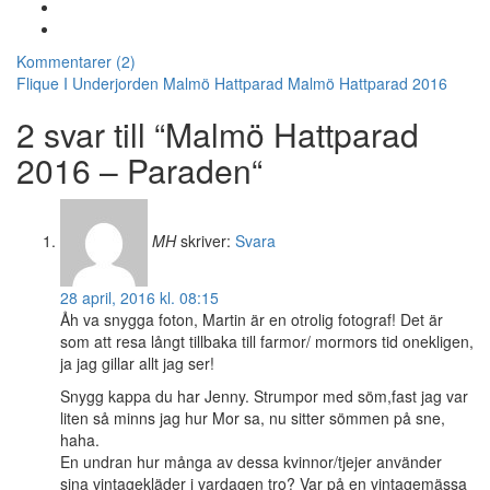
Kommentarer (2)
Flique I Underjorden
Malmö Hattparad
Malmö Hattparad 2016
2 svar till “Malmö Hattparad
2016 – Paraden“
MH
skriver:
Svara
28 april, 2016 kl. 08:15
Åh va snygga foton, Martin är en otrolig fotograf! Det är
som att resa långt tillbaka till farmor/ mormors tid onekligen,
ja jag gillar allt jag ser!
Snygg kappa du har Jenny. Strumpor med söm,fast jag var
liten så minns jag hur Mor sa, nu sitter sömmen på sne,
haha.
En undran hur många av dessa kvinnor/tjejer använder
sina vintagekläder i vardagen tro? Var på en vintagemässa