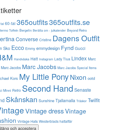
tiketter
365outfits
365outfits.se
60-tal
tal
stermo Toffeln
Bergelin
Beyond Retro
Berätta om - julkalender
Dagens Outfit
ertina
Converse
Cristine
Ecco
Fynd
emmydesign
n Sko
Gucci
Emmy
H&M
Lindex
Hatt
Lady Tiua
Marc
Instagram
Handväska
Marc Jacobs
 Marc Jacobs
Marc Jacobs Special Items
My Little Pony
Nixon
chael Kors
ootd
Second Hand
Senaste
Retro
ci Minni
Skånskan
Twilfit
ynd
Tjallamalla
Sunshine
Träskor
intage
Vintage dress
Vintage
ashion
Vintage Hats
Westerblads hattaffär