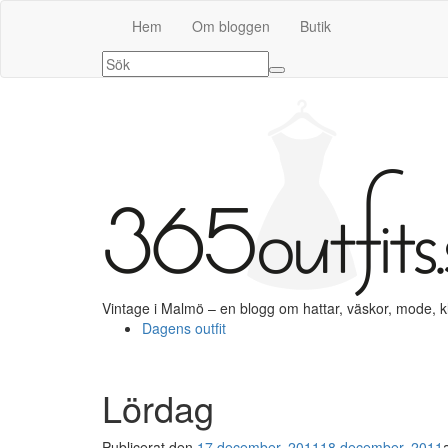
Hem
Om bloggen
Butik
Vintage i Malmö – en blogg om hattar, väskor, mode, 
Dagens outfit
Lördag
Publicerat den
17 december, 2011
18 december, 2011