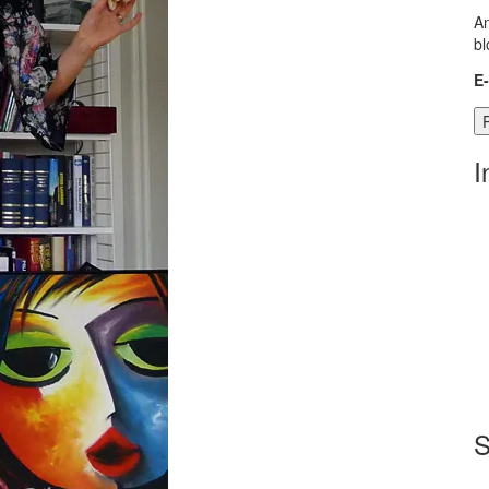
An
bl
E
I
S