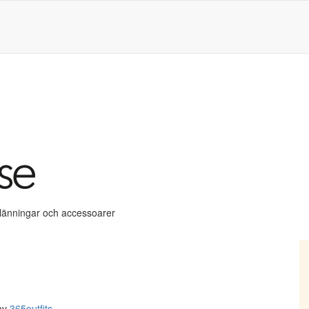
klänningar och accessoarer
av
365outfits