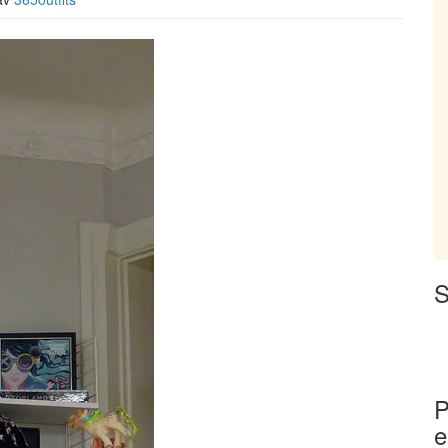
S
P
e