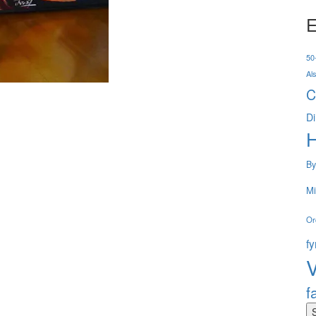
E
50-
Al
C
Di
By
Mi
Or
f
V
f