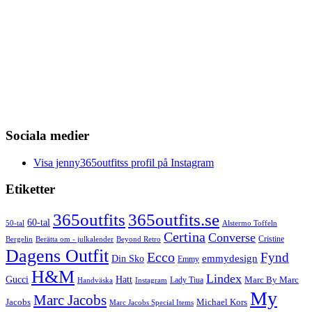
Sociala medier
Visa jenny365outfitss profil på Instagram
Etiketter
365outfits
365outfits.se
60-tal
50-tal
Alstermo Toffeln
Certina
Converse
Cristine
Bergelin
Beyond Retro
Berätta om - julkalender
Dagens Outfit
Ecco
Fynd
Din Sko
emmydesign
Emmy
H&M
Lindex
Gucci
Hatt
Lady Tiua
Marc By Marc
Instagram
Handväska
My
Marc Jacobs
Michael Kors
Jacobs
Marc Jacobs Special Items