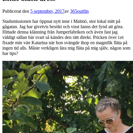
Publicerat den
5 september, 2017
av
365outfits
Stadsmissionen har öppnat nytt inne i Malmö, stor lokal mitt på
gågatan. Jag har givetvis besökt och visst fanns det fynd att göra.
Hittade denna klänning från Jumperfabriken och även fast jag
väldigt sällan bär svart så kändes den rätt direkt. Pricken över i:et
fixade min vän Katarina när hon svängde ihop en magnifik fläta på
ingen tid alls. Måste verkligen lära mig fläta på mig själv, någon som
har tips?