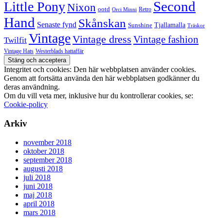
Second
Little Pony
Nixon
ootd
Retro
Orci Minni
Hand
Skånskan
Senaste fynd
Tjallamalla
Sunshine
Träskor
Vintage
Vintage dress
Vintage fashion
Twilfit
Vintage Hats
Westerblads hattaffär
Integritet och cookies: Den här webbplatsen använder cookies.
Genom att fortsätta använda den här webbplatsen godkänner du
deras användning.
Om du vill veta mer, inklusive hur du kontrollerar cookies, se:
Cookie-policy
Arkiv
november 2018
oktober 2018
september 2018
augusti 2018
juli 2018
juni 2018
maj 2018
april 2018
mars 2018