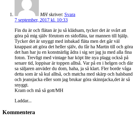
MH
skriver:
Svara
7 september, 2017 kl. 10:33
Fin du är och flätan är ju så klädsam, tycker det är svårt att
göra på mig själv förutom en sidofläta, tar mannen till hjälp.
Tycker det är snyggt med inbakad fläta men det går väl
knappast att göra det heller själv, du får ha Martin till och göra
det han har ju en konstnärlig ådra i sig ser jag ju med alla fina
foton. Trevligt med vintage har köpt lite nya plagg också på
senare tid, loppisar är toppen alltså. Var på en i helgen och där
sa säljaren anväder du dom, haha, ja så klart. Fler borde våga
detta som är så kul alltså, och matcha med skärp och halsband
och jeansjacka eller som jag brukar göra skinnjacka,det är så
snyggt.
Kram och må så gott/MH
Laddar...
Kommentera