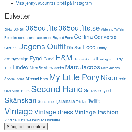
Visa jenny365outfitss profil på Instagram
Etiketter
365outfits
365outfits.se
60-tal
50-tal
Alstermo Toffeln
Certina
Converse
Bergelin
Beyond Retro
Berätta om - julkalender
Dagens Outfit
Ecco
Din Sko
Cristine
Emmy
H&M
Fynd
emmydesign
Gucci
Hatt
Lady
Instagram
Handväska
Marc Jacobs
Lindex
Tiua
Marc By Marc Jacobs
Marc Jacobs
My Little Pony
Nixon
Michael Kors
ootd
Special Items
Second Hand
Senaste fynd
Retro
Orci Minni
Skånskan
Twilfit
Tjallamalla
Sunshine
Träskor
Vintage
Vintage dress
Vintage fashion
Vintage Hats
Westerblads hattaffär