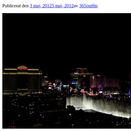
Publicerat den
3 maj, 2012
5 maj, 2012
av
365outfits