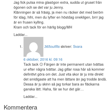
Jag fick putsa mina glasögon extra, sudda ut gruset från
ögonen och se det var ju Jenny.
Klänningen är så fräsig, ja men nu räcker det med beröm
för idag, hihi, men du lyfter en höstdag onekligen, brrr jag
är en frusen kylling.
Kram och tack för en härlig blogg/MH
Laddar...
365outfits
skriver:
Svara
6 oktober, 2016 kl. 09:16
Tack tack 🙂 Färgen är inte permanent utan tvättas
ur efter några tvättar. Jag gillar rosa hår så kommer
definitivt göra om det. Just vita skor är ju inte direkt
det smidigaste att ha men lättare än jag trodde ändå.
Dessa är ju skinn så jag torkar bara av fläckarna
ganska lätt. Haha, får se hur det går…
Laddar...
Kommentera