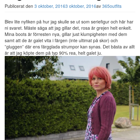
Publicerat den
3 oktober, 2016
3 oktober, 2016
av
365outfits
Blev lite nyfiken på hur jag skulle se ut som seriefigur och här har
ni svaret. Måste säga att jag gillar det, rosa är grejen helt enkelt.
Mina boots är förresten nya, gillar just klumpigheten med dem
samt att de är galet vita i färgen (inte ultimat på skor) och
”gluggen” där ens färgglada strumpor kan synas. Det bästa av allt
är att jag köpte dem på typ 90% rea, helt galet ju.