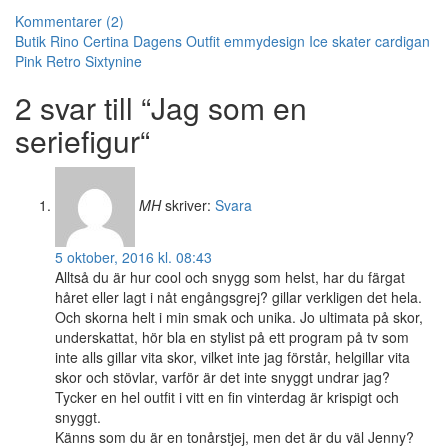
Kommentarer (2)
Butik Rino
Certina
Dagens Outfit
emmydesign
Ice skater cardigan
Pink
Retro
Sixtynine
2 svar till “Jag som en
seriefigur“
MH
skriver:
Svara
5 oktober, 2016 kl. 08:43
Alltså du är hur cool och snygg som helst, har du färgat
håret eller lagt i nåt engångsgrej? gillar verkligen det hela.
Och skorna helt i min smak och unika. Jo ultimata på skor,
underskattat, hör bla en stylist på ett program på tv som
inte alls gillar vita skor, vilket inte jag förstår, helgillar vita
skor och stövlar, varför är det inte snyggt undrar jag?
Tycker en hel outfit i vitt en fin vinterdag är krispigt och
snyggt.
Känns som du är en tonårstjej, men det är du väl Jenny?