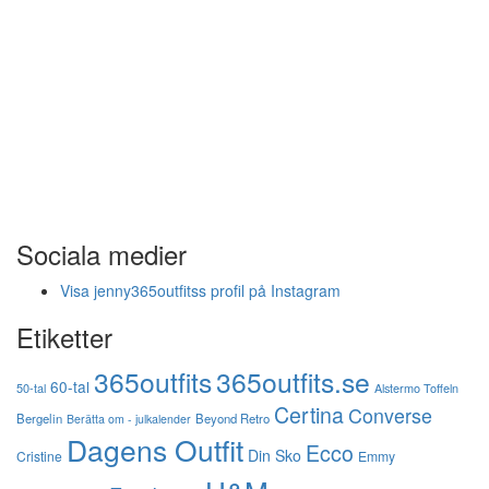
Sociala medier
Visa jenny365outfitss profil på Instagram
Etiketter
365outfits
365outfits.se
60-tal
50-tal
Alstermo Toffeln
Certina
Converse
Bergelin
Beyond Retro
Berätta om - julkalender
Dagens Outfit
Ecco
Din Sko
Cristine
Emmy