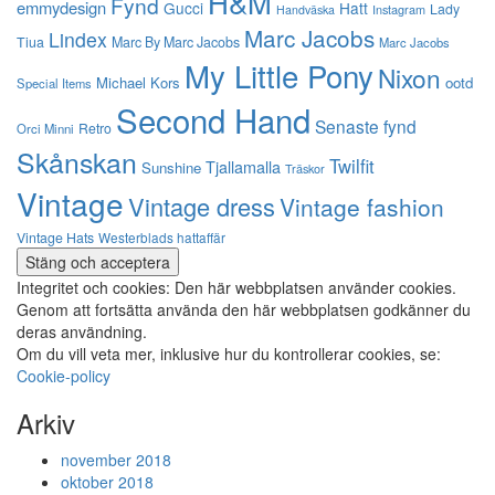
H&M
Fynd
emmydesign
Gucci
Hatt
Lady
Instagram
Handväska
Marc Jacobs
Lindex
Tiua
Marc By Marc Jacobs
Marc Jacobs
My Little Pony
Nixon
Michael Kors
ootd
Special Items
Second Hand
Senaste fynd
Retro
Orci Minni
Skånskan
Twilfit
Tjallamalla
Sunshine
Träskor
Vintage
Vintage dress
Vintage fashion
Vintage Hats
Westerblads hattaffär
Integritet och cookies: Den här webbplatsen använder cookies.
Genom att fortsätta använda den här webbplatsen godkänner du
deras användning.
Om du vill veta mer, inklusive hur du kontrollerar cookies, se:
Cookie-policy
Arkiv
november 2018
oktober 2018