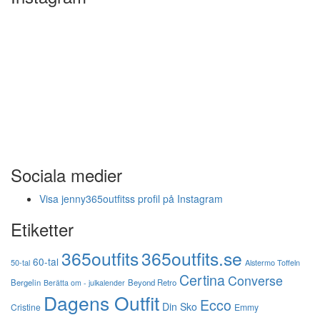
Sociala medier
Visa jenny365outfitss profil på Instagram
Etiketter
365outfits
365outfits.se
60-tal
50-tal
Alstermo Toffeln
Certina
Converse
Bergelin
Beyond Retro
Berätta om - julkalender
Dagens Outfit
Ecco
Din Sko
Cristine
Emmy