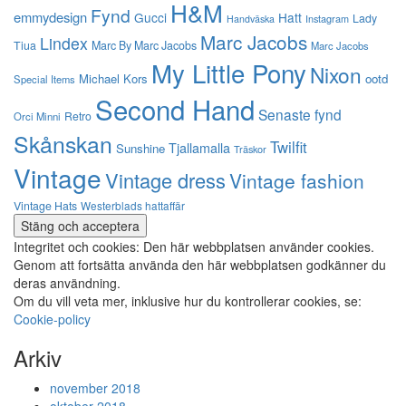
H&M
Fynd
emmydesign
Gucci
Hatt
Lady
Instagram
Handväska
Marc Jacobs
Lindex
Tiua
Marc By Marc Jacobs
Marc Jacobs
My Little Pony
Nixon
Michael Kors
ootd
Special Items
Second Hand
Senaste fynd
Retro
Orci Minni
Skånskan
Twilfit
Tjallamalla
Sunshine
Träskor
Vintage
Vintage dress
Vintage fashion
Vintage Hats
Westerblads hattaffär
Integritet och cookies: Den här webbplatsen använder cookies.
Genom att fortsätta använda den här webbplatsen godkänner du
deras användning.
Om du vill veta mer, inklusive hur du kontrollerar cookies, se:
Cookie-policy
Arkiv
november 2018