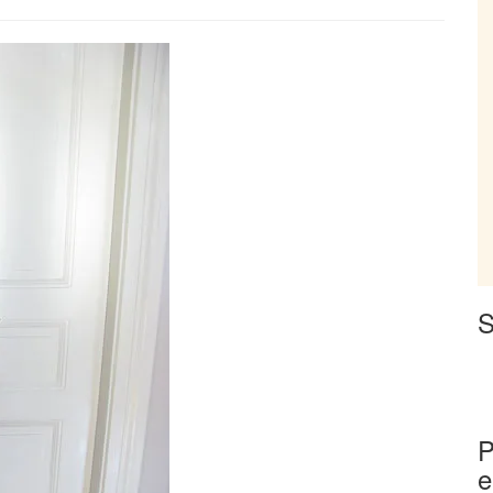
S
P
e