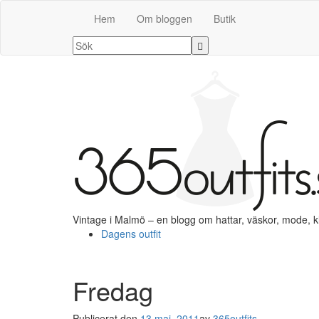
Hem
Om bloggen
Butik
Vintage i Malmö – en blogg om hattar, väskor, mode, 
Dagens outfit
Fredag
Publicerat den
13 maj, 2011
av
365outfits