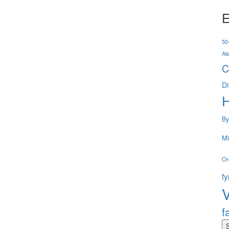
E
50-
Al
C
Di
By
Mi
Or
f
V
f