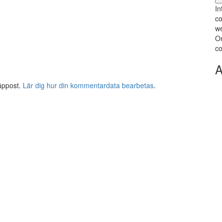
In
co
we
Om
co
A
äppost.
Lär dig hur din kommentardata bearbetas
.