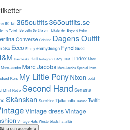
tiketter
365outfits
365outfits.se
60-tal
tal
stermo Toffeln
Bergelin
Beyond Retro
Berätta om - julkalender
Dagens Outfit
ertina
Converse
Cristine
Ecco
Fynd
emmydesign
n Sko
Gucci
Emmy
H&M
Lindex
Hatt
Lady Tiua
Marc
Instagram
Handväska
Marc Jacobs
 Marc Jacobs
Marc Jacobs Special Items
My Little Pony
Nixon
chael Kors
ootd
Second Hand
Senaste
Retro
ci Minni
Skånskan
Twilfit
ynd
Tjallamalla
Sunshine
Träskor
intage
Vintage dress
Vintage
ashion
Vintage Hats
Westerblads hattaffär