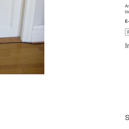
An
bl
E
I
S